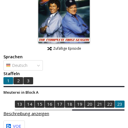
Zufällige Episode
Sprachen
Deutsch
Staffeln
1
2
3
Meuterei in Block A
1
12
13
14
15
16
17
18
19
20
21
22
23
Beschreibung anzeigen
VOE