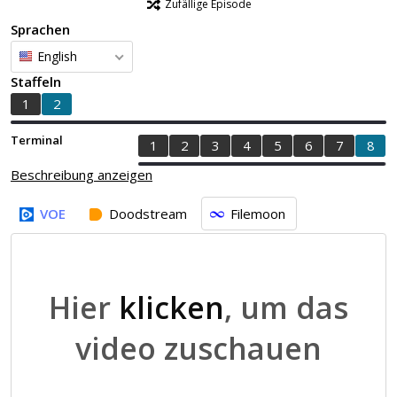
Zufällige Episode
Sprachen
English
Staffeln
1
2
Terminal
1
2
3
4
5
6
7
8
Beschreibung anzeigen
VOE
Doodstream
Filemoon
Hier
klicken
, um das
video zuschauen