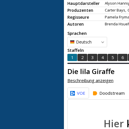
Hauptdarsteller
Alyson Hanni
Produzenten
Carter Bays,
Regisseure
Pamela Fryma
Autoren
Brenda Hsueh
Sprachen
Deutsch
Staffeln
1
2
3
4
5
6
Die lila Giraffe
Beschreibung anzeigen
VOE
Doodstream
Hier