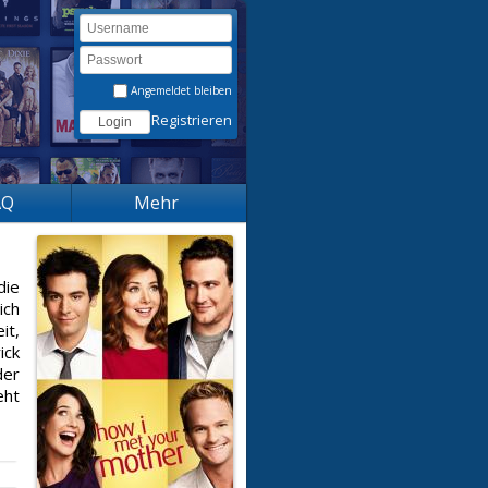
Angemeldet bleiben
Registrieren
AQ
Mehr
die
ich
it,
ick
der
eht