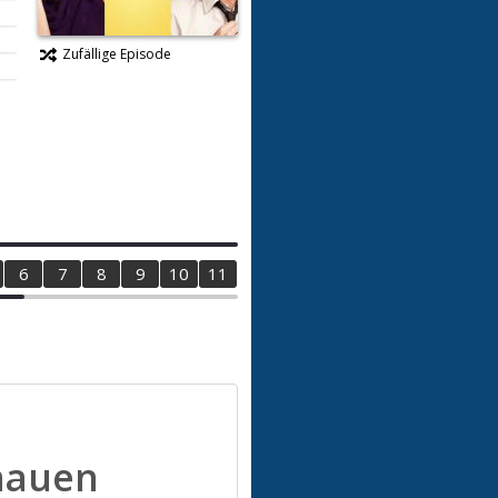
Zufällige Episode
6
7
8
9
10
11
12
13
14
15
16
17
1
hauen