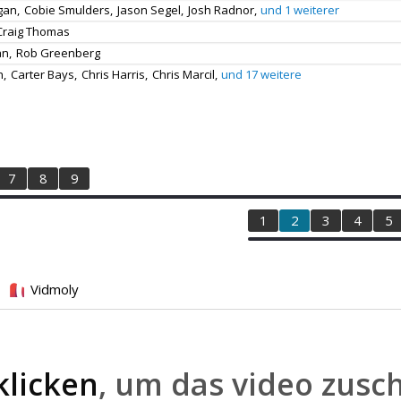
gan,
Cobie Smulders,
Jason Segel,
Josh Radnor,
und 1 weiterer
Craig Thomas
n,
Rob Greenberg
,
Carter Bays,
Chris Harris,
Chris Marcil,
und 17 weitere
7
8
9
1
2
3
4
5
Vidmoly
klicken
, um das video zusc