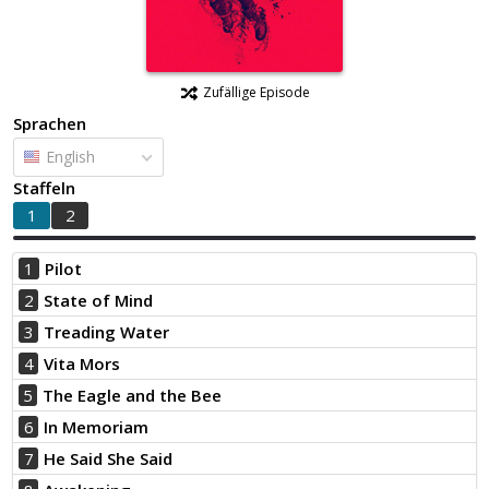
Zufällige Episode
Sprachen
English
Staffeln
1
2
1
Pilot
2
State of Mind
3
Treading Water
4
Vita Mors
5
The Eagle and the Bee
6
In Memoriam
7
He Said She Said