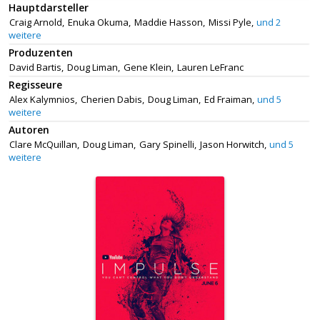
Hauptdarsteller
Craig Arnold,
Enuka Okuma,
Maddie Hasson,
Missi Pyle,
und 2
weitere
Produzenten
David Bartis,
Doug Liman,
Gene Klein,
Lauren LeFranc
Regisseure
Alex Kalymnios,
Cherien Dabis,
Doug Liman,
Ed Fraiman,
und 5
weitere
Autoren
Clare McQuillan,
Doug Liman,
Gary Spinelli,
Jason Horwitch,
und 5
weitere