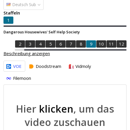
Deutsch Sub
Staffeln
1
Dangerous Housewives' Self Help Society
1
2
3
4
5
6
7
8
9
10
11
12
Beschreibung anzeigen
VOE
Doodstream
Vidmoly
Filemoon
Hier
klicken
, um das
video zuschauen