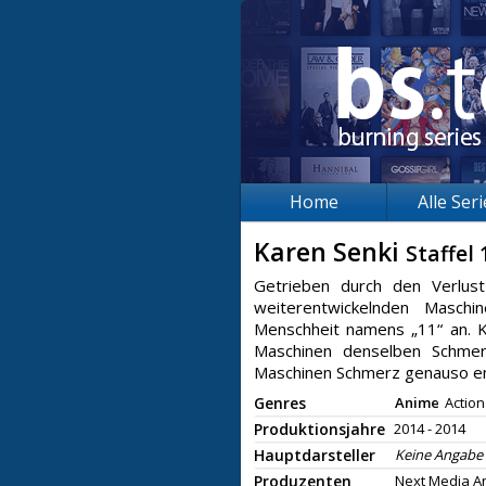
Home
Alle Ser
Karen Senki
Staffel 
Getrieben durch den Verlust
weiterentwickelnden Masch
Menschheit namens „11“ an. K
Maschinen denselben Schmer
Maschinen Schmerz genauso e
Genres
Anime
Action
Produktionsjahre
2014 - 2014
Hauptdarsteller
Keine Angabe
Produzenten
Next Media A