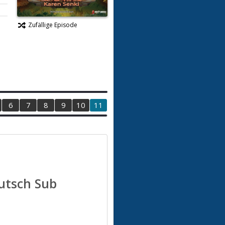
Zufällige Episode
6
7
8
9
10
11
eutsch Sub