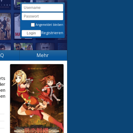
Angemeldet bleiben
Registrieren
AQ
Mehr
ets
der
den
nen