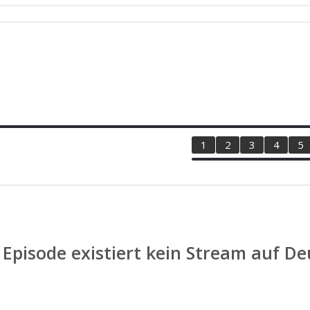
1
2
3
4
5
 Episode existiert kein Stream auf D