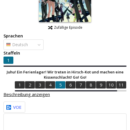
Zufällige Episode
Sprachen
Deutsch
Staffeln
1
Juhu! Ein Ferienlager! Wir treten in Hirsch-Kot und machen eine
Kissenschlacht! Go! Go!
1
2
3
4
5
6
7
8
9
10
11
Beschreibung anzeigen
VOE