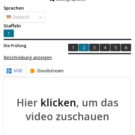
Sprachen
Deutsch
Staffeln
1
Die Prüfung
1
2
3
4
5
6
Beschreibung anzeigen
VOE
Doodstream
Hier
klicken
, um das
video zuschauen