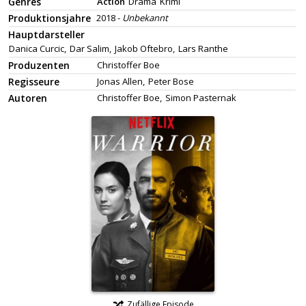
Genres
Action
Drama
Krimi
Produktionsjahre
2018 -
Unbekannt
Hauptdarsteller
Danica Curcic,
Dar Salim,
Jakob Oftebro,
Lars Ranthe
Produzenten
Christoffer Boe
Regisseure
Jonas Allen,
Peter Bose
Autoren
Christoffer Boe,
Simon Pasternak
Zufällige Episode