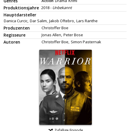
Genres
Action
Drama
Krimi
Produktionsjahre
2018 -
Unbekannt
Hauptdarsteller
Danica Curcic,
Dar Salim,
Jakob Oftebro,
Lars Ranthe
Produzenten
Christoffer Boe
Regisseure
Jonas Allen,
Peter Bose
Autoren
Christoffer Boe,
Simon Pasternak
Zufällige Episode