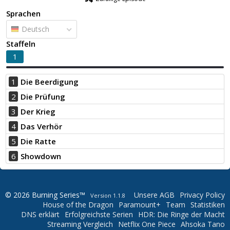
Sprachen
Deutsch
Staffeln
1
1
Die Beerdigung
2
Die Prüfung
3
Der Krieg
4
Das Verhör
5
Die Ratte
6
Showdown
© 2026 Burning Series™
Unsere AGB
Privacy Policy
Version 1.1.8
House of the Dragon
Paramount+
Team
Statistiken
DNS erklärt
Erfolgreichste Serien
HDR: Die Ringe der Macht
Streaming Vergleich
Netflix One Piece
Ahsoka Tano