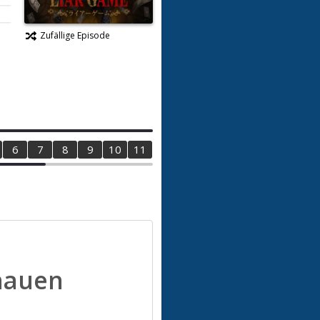
Zufällige Episode
6
7
8
9
10
11
12
13
14
15
16
17
1
hauen