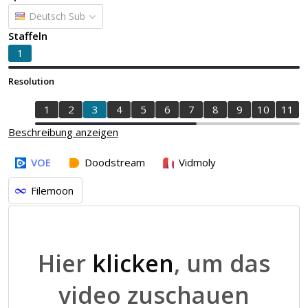
Deutsch Sub
Staffeln
1
Resolution
1
2
3
4
5
6
7
8
9
10
11
Beschreibung anzeigen
VOE
Doodstream
Vidmoly
Filemoon
Hier
klicken
, um das
video zuschauen