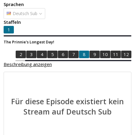
Sprachen
Deutsch Sub
Staffeln
1
The Prinnie's Longest Day!
1
2
3
4
5
6
7
8
9
10
11
12
Beschreibung anzeigen
Für diese Episode existiert kein
Stream auf Deutsch Sub