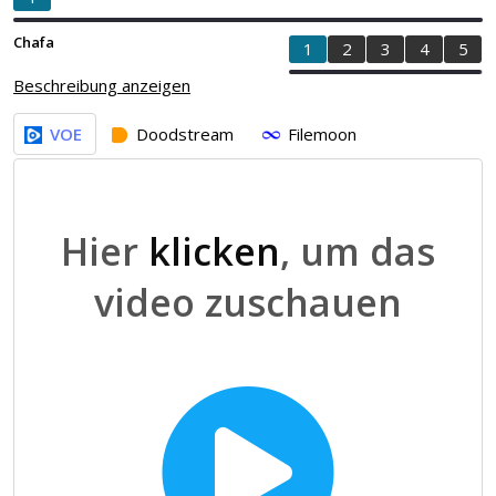
Chafa
1
2
3
4
5
Beschreibung anzeigen
VOE
Doodstream
Filemoon
Hier
klicken
, um das
video zuschauen