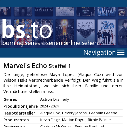
Navigation
Marvel's Echo
Staffel 1
Die junge, gehörlose Maya Lopez (Alaqua Cox) wird von
Wilson Fisks Verbrecherbande verfolgt. Der Weg führt sie in
ihre Heimatstadt, wo sie sich ihrer Familie und deren
Vermächtnis stellen muss.
Genres
Action
Dramedy
Produktionsjahre
2024 - 2024
Hauptdarsteller
Alaqua Cox,
Devery Jacobs,
Graham Greene
Produzenten
Kevin Feige,
Marion Dayre,
Richie Palmer
Regisseure
Catriona McKenzie,
Sydney Freeland