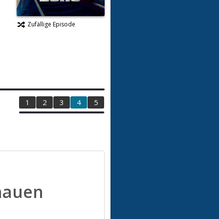
Zufällige Episode
1
2
3
4
5
hauen