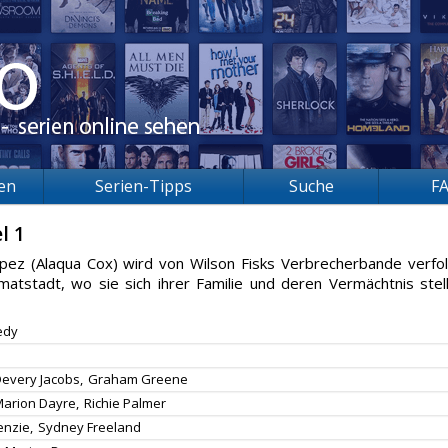
ien
Serien-Tipps
Suche
F
l 1
pez (Alaqua Cox) wird von Wilson Fisks Verbrecherbande verfol
matstadt, wo sie sich ihrer Familie und deren Vermächtnis stel
edy
every Jacobs,
Graham Greene
arion Dayre,
Richie Palmer
enzie,
Sydney Freeland