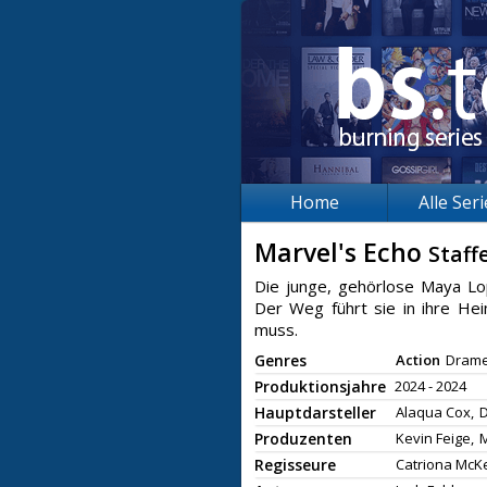
Home
Alle Ser
Marvel's Echo
Staffe
Die junge, gehörlose Maya Lo
Der Weg führt sie in ihre Hei
muss.
Genres
Action
Dram
Produktionsjahre
2024 - 2024
Hauptdarsteller
Alaqua Cox,
D
Produzenten
Kevin Feige,
M
Regisseure
Catriona McK