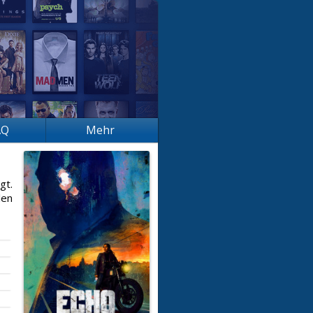
AQ
Mehr
gt.
len