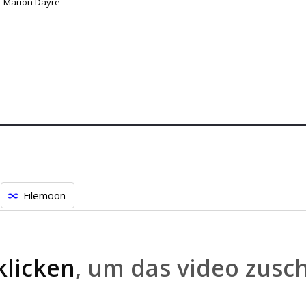
Marion Dayre
Filemoon
klicken
, um das video zusc