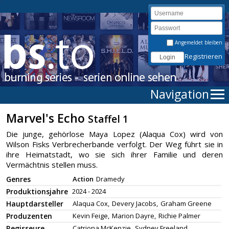
Angemeldet bleiben
Registrieren
Navigation
Marvel's Echo
Staffel 1
Die junge, gehörlose Maya Lopez (Alaqua Cox) wird von
Wilson Fisks Verbrecherbande verfolgt. Der Weg führt sie in
ihre Heimatstadt, wo sie sich ihrer Familie und deren
Vermächtnis stellen muss.
Genres
Action
Dramedy
Produktionsjahre
2024 - 2024
Hauptdarsteller
Alaqua Cox,
Devery Jacobs,
Graham Greene
Produzenten
Kevin Feige,
Marion Dayre,
Richie Palmer
Regisseure
Catriona McKenzie,
Sydney Freeland