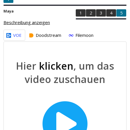
Maya
1
2
3
4
5
Beschreibung anzeigen
VOE
Doodstream
Filemoon
Hier
klicken
, um das
video zuschauen