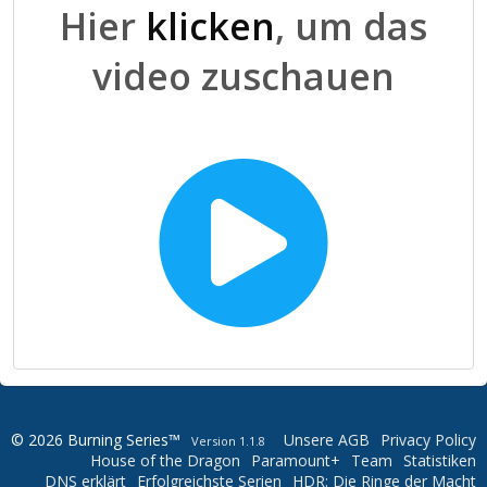
Hier
klicken
, um das
video zuschauen
© 2026 Burning Series™
Unsere AGB
Privacy Policy
Version 1.1.8
House of the Dragon
Paramount+
Team
Statistiken
DNS erklärt
Erfolgreichste Serien
HDR: Die Ringe der Macht