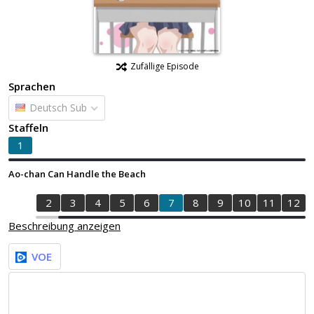
Zufällige Episode
Sprachen
Deutsch Sub
Staffeln
1
Ao-chan Can Handle the Beach
1
2
3
4
5
6
7
8
9
10
11
12
Beschreibung anzeigen
VOE