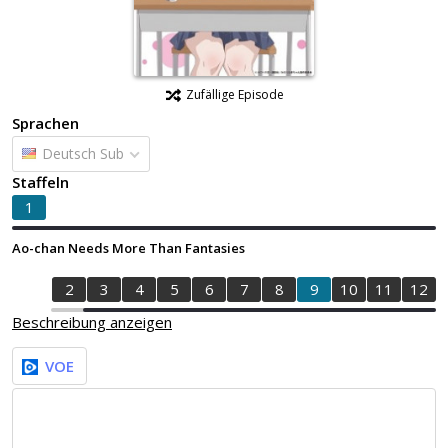
Zufällige Episode
Sprachen
Deutsch Sub
Staffeln
1
Ao-chan Needs More Than Fantasies
1
2
3
4
5
6
7
8
9
10
11
12
Beschreibung anzeigen
VOE