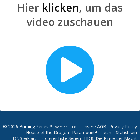
Hier
klicken
, um das
video zuschauen
© 2026 Burning Series™
Unsere AGB
Privacy Policy
Version 1.1.8
House of the Dragon
Paramount+
Team
Statistiken
DNS erklärt
Erfolgreichste Serien
HDR: Die Ringe der Macht