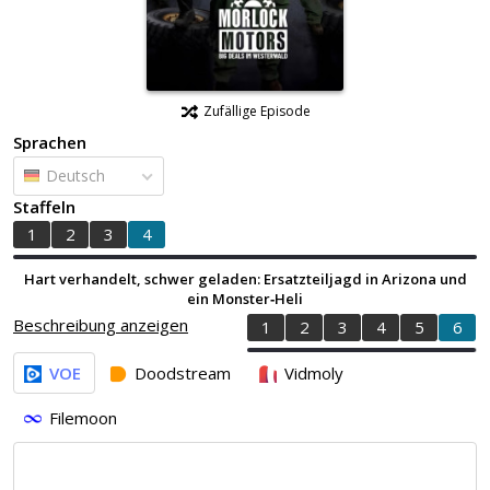
Zufällige Episode
Sprachen
Deutsch
Staffeln
1
2
3
4
Hart verhandelt, schwer geladen: Ersatzteiljagd in Arizona und
ein Monster‑Heli
Beschreibung anzeigen
1
2
3
4
5
6
VOE
Doodstream
Vidmoly
Filemoon