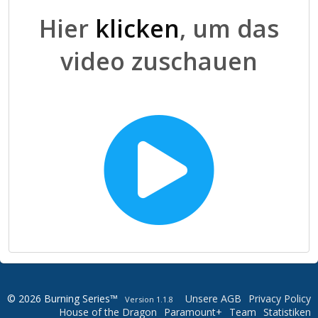
Hier
klicken
, um das
video zuschauen
© 2026 Burning Series™
Unsere AGB
Privacy Policy
Version 1.1.8
House of the Dragon
Paramount+
Team
Statistiken