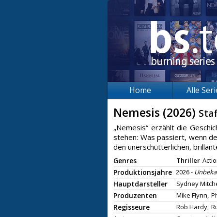
Home
Alle Ser
Nemesis (2026)
Staf
„Nemesis“ erzählt die Geschic
stehen: Was passiert, wenn de
den unerschütterlichen, brillant
Genres
Thriller
Acti
Produktionsjahre
2026 -
Unbeka
Hauptdarsteller
Sydney Mitche
Produzenten
Mike Flynn,
Ph
Regisseure
Rob Hardy,
R