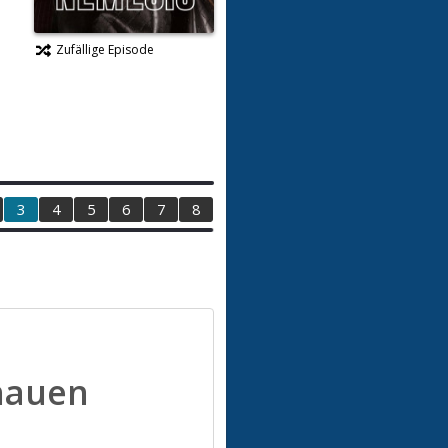
Zufällige Episode
3
4
5
6
7
8
hauen