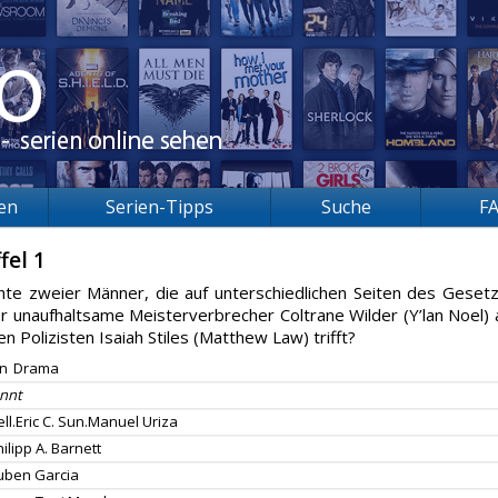
ien
Serien-Tipps
Suche
F
fel 1
hte zweier Männer, die auf unterschiedlichen Seiten des Geset
r unaufhaltsame Meisterverbrecher Coltrane Wilder (Y’lan Noel) 
en Polizisten Isaiah Stiles (Matthew Law) trifft?
on
Drama
nnt
ll.Eric C. Sun.Manuel Uriza
ilipp A. Barnett
uben Garcia