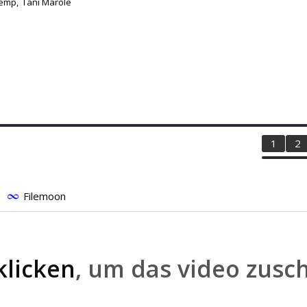
Kemp,
Tani Marole
1
2
Filemoon
klicken
, um das video zusc