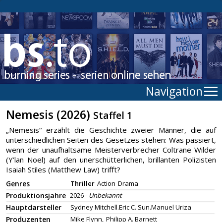
Navigation
Nemesis (2026)
Staffel 1
„Nemesis“ erzählt die Geschichte zweier Männer, die auf
unterschiedlichen Seiten des Gesetzes stehen: Was passiert,
wenn der unaufhaltsame Meisterverbrecher Coltrane Wilder
(Y’lan Noel) auf den unerschütterlichen, brillanten Polizisten
Isaiah Stiles (Matthew Law) trifft?
Genres
Thriller
Action
Drama
Produktionsjahre
2026 -
Unbekannt
Hauptdarsteller
Sydney Mitchell.Eric C. Sun.Manuel Uriza
Produzenten
Mike Flynn,
Philipp A. Barnett