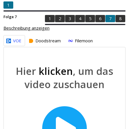
1
Folge 7
1
2
3
4
5
6
7
8
Beschreibung anzeigen
VOE
Doodstream
Filemoon
Hier
klicken
, um das
video zuschauen