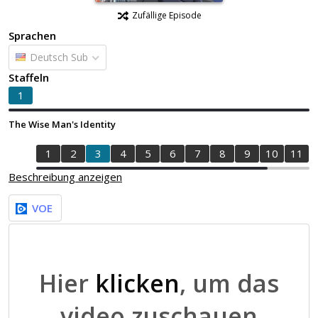
Zufällige Episode
Sprachen
Deutsch Sub
Staffeln
1
The Wise Man's Identity
1
2
3
4
5
6
7
8
9
10
11
Beschreibung anzeigen
VOE
Hier
klicken
, um das
video zuschauen