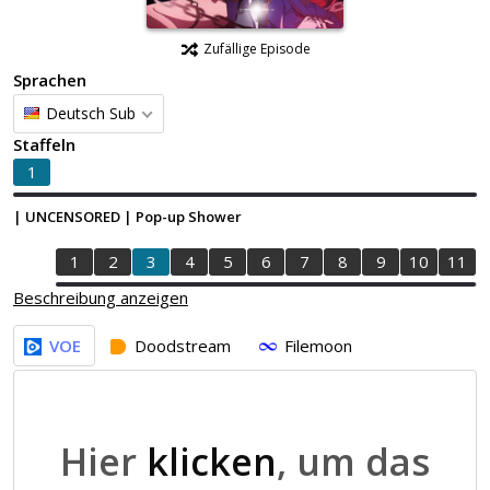
Zufällige Episode
Sprachen
Deutsch Sub
Staffeln
1
| UNCENSORED | Pop-up Shower
1
2
3
4
5
6
7
8
9
10
11
Beschreibung anzeigen
VOE
Doodstream
Filemoon
Hier
klicken
, um das