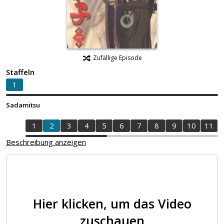
Zufällige Episode
Staffeln
1
Sadamitsu
1
2
3
4
5
6
7
8
9
10
11
Beschreibung anzeigen
Hier klicken, um das Video
zuschauen