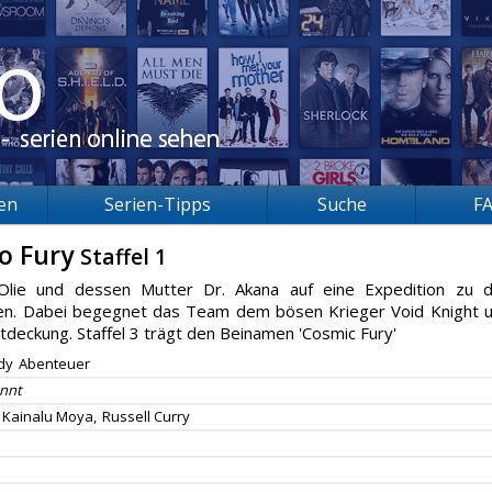
ien
Serien-Tipps
Suche
F
o Fury
Staffel 1
 Olie und dessen Mutter Dr. Akana auf eine Expedition zu 
en. Dabei begegnet das Team dem bösen Krieger Void Knight 
deckung. Staffel 3 trägt den Beinamen 'Cosmic Fury'
dy
Abenteuer
nnt
Kainalu Moya,
Russell Curry