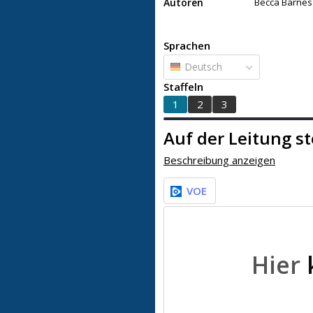
Autoren
Becca Barnes
Sprachen
Deutsch
Staffeln
1
2
3
Auf der Leitung s
1
2
3
Beschreibung anzeigen
VOE
Hier