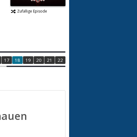
Zufällige Episode
17
18
19
20
21
22
hauen