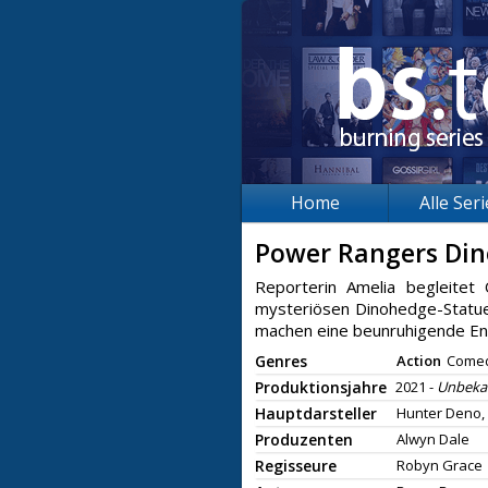
Home
Alle Ser
Power Rangers Din
Reporterin Amelia begleitet
mysteriösen Dinohedge-Statu
machen eine beunruhigende Ent
Genres
Action
Come
Produktionsjahre
2021 -
Unbeka
Hauptdarsteller
Hunter Deno,
Produzenten
Alwyn Dale
Regisseure
Robyn Grace