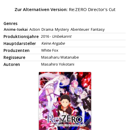
Zur Alternativen Version:
Re:ZERO Director's Cut
Genres
Anime-Isekai
Action
Drama
Mystery
Abenteuer
Fantasy
Produktionsjahre
2016 -
Unbekannt
Hauptdarsteller
Keine Angabe
Produzenten
White Fox
Regisseure
Masaharu Watanabe
Autoren
Masahiro Yokotani