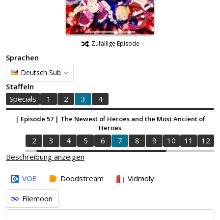
Zufällige Episode
Sprachen
Deutsch Sub
Staffeln
Specials
1
2
3
4
| Episode 57 | The Newest of Heroes and the Most Ancient of
Heroes
1
2
3
4
5
6
7
8
9
10
11
12
Beschreibung anzeigen
VOE
Doodstream
Vidmoly
Filemoon