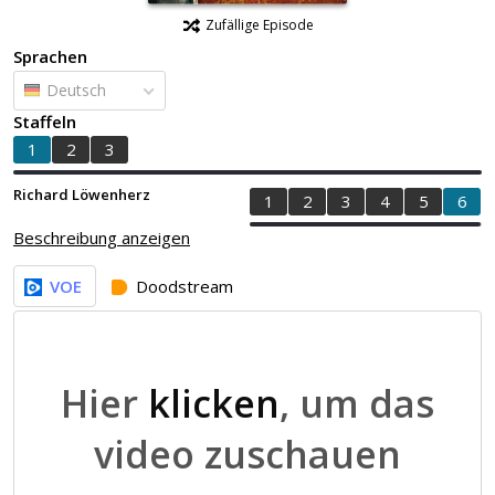
Zufällige Episode
Sprachen
Deutsch
Staffeln
1
2
3
Richard Löwenherz
1
2
3
4
5
6
Beschreibung anzeigen
VOE
Doodstream
Hier
klicken
, um das
video zuschauen