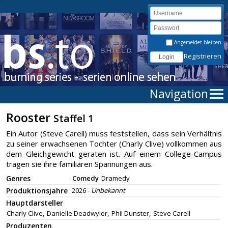
Angemeldet bleiben
Registrieren
Navigation
Rooster
Staffel 1
Ein Autor (Steve Carell) muss feststellen, dass sein Verhältnis
zu seiner erwachsenen Tochter (Charly Clive) vollkommen aus
dem Gleichgewicht geraten ist. Auf einem College-Campus
tragen sie ihre familiären Spannungen aus.
Genres
Comedy
Dramedy
Produktionsjahre
2026 -
Unbekannt
Hauptdarsteller
Charly Clive,
Danielle Deadwyler,
Phil Dunster,
Steve Carell
Produzenten