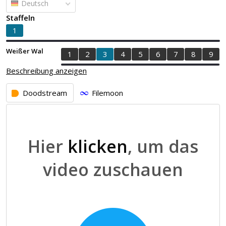
Deutsch
Staffeln
1
Weißer Wal
1
2
3
4
5
6
7
8
9
Beschreibung anzeigen
Doodstream
Filemoon
Hier
klicken
, um das
video zuschauen