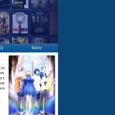
AQ
Mehr
 zu
ber
urz
ine
hre