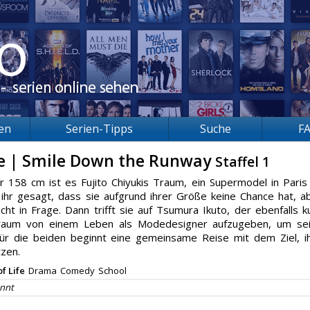
ien
Serien-Tipps
Suche
F
e | Smile Down the Runway
Staffel 1
 158 cm ist es Fujito Chiyukis Traum, ein Supermodel in Paris
 ihr gesagt, dass sie aufgrund ihrer Größe keine Chance hat, a
ht in Frage. Dann trifft sie auf Tsumura Ikuto, der ebenfalls k
Traum von einem Leben als Modedesigner aufzugeben, um se
Für die beiden beginnt eine gemeinsame Reise mit dem Ziel, i
tzen.
f Life
Drama
Comedy
School
nnt