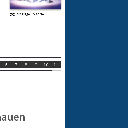
Zufällige Episode
6
7
8
9
10
11
12
hauen