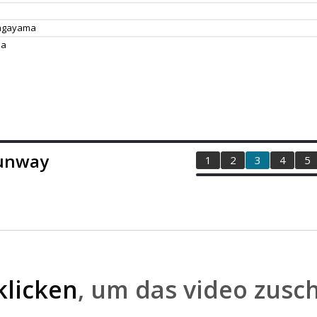
agayama
da
Runway
1
2
3
4
5
klicken
, um das video zusc