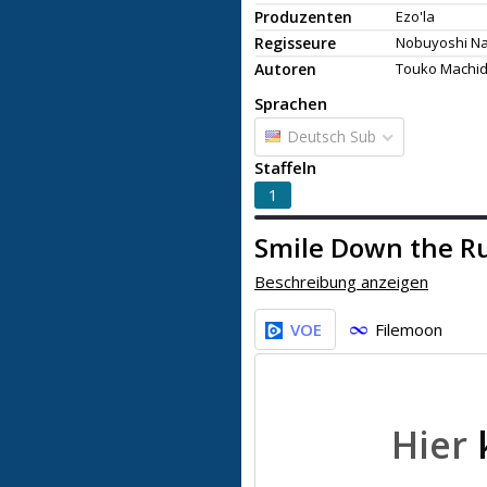
Produzenten
Ezo'la
Regisseure
Nobuyoshi N
Autoren
Touko Machi
Sprachen
Deutsch Sub
Staffeln
1
Smile Down the 
Beschreibung anzeigen
VOE
Filemoon
Hier