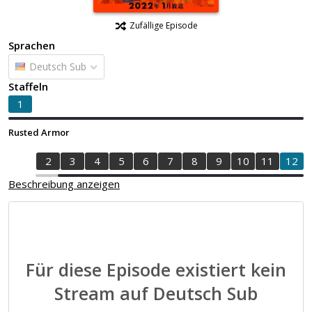
Zufällige Episode
Sprachen
Deutsch Sub
Staffeln
1
Rusted Armor
1
2
3
4
5
6
7
8
9
10
11
12
Beschreibung anzeigen
Für diese Episode existiert kein
Stream auf Deutsch Sub