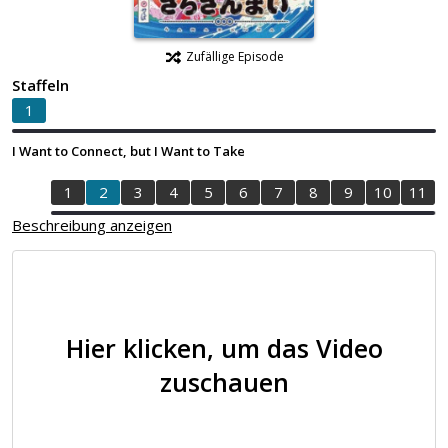
Zufällige Episode
Staffeln
1
I Want to Connect, but I Want to Take
1
2
3
4
5
6
7
8
9
10
11
Beschreibung anzeigen
Hier klicken, um das Video
zuschauen