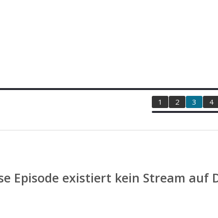
1
2
3
4
se Episode existiert kein Stream auf