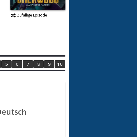
Zufällige Episode
5
6
7
8
9
10
 Deutsch