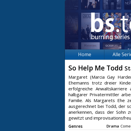
Home
Alle Ser
So Help Me Todd
St
Margaret (Marcia Gay Harden
Ehemanns trotz dreier Kinder
erfolgreiche Anwaltskarriere
halbgarer Privatermittler arb
Familie. Als Margarets Ehe z
ausgerechnet bei Todd, der sch
anerkennen, dass der Sohn z
gewitzt und improvisationsfreud
Genres
Drama
Come