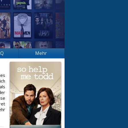
AQ
Mehr
res
ich
als
der
ese
ret
ehr