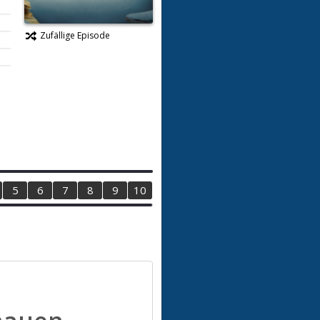
Zufällige Episode
5
6
7
8
9
10