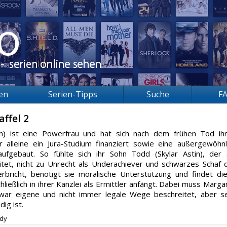
ien
Serien-Tipps
Suche
F
affel 2
) ist eine Powerfrau und hat sich nach dem frühen Tod ih
 alleine ein Jura-Studium finanziert sowie eine außergewöhnl
 aufgebaut. So fühlte sich ihr Sohn Todd (Skylar Astin), der 
eitet, nicht zu Unrecht als Underachiever und schwarzes Schaf 
erbricht, benötigt sie moralische Unterstützung und findet di
ließlich in ihrer Kanzlei als Ermittler anfängt. Dabei muss Marga
war eigene und nicht immer legale Wege beschreitet, aber s
ig ist.
dy