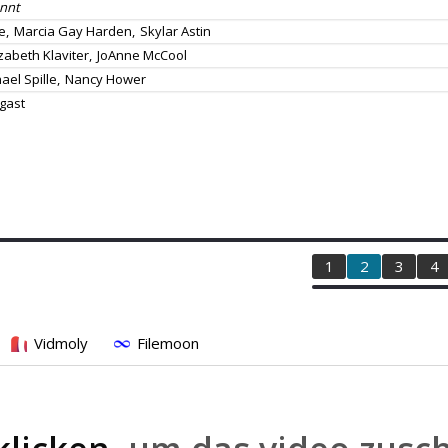
nnt
e,
Marcia Gay Harden,
Skylar Astin
izabeth Klaviter,
JoAnne McCool
ael Spille,
Nancy Hower
gast
1
2
3
4
Vidmoly
Filemoon