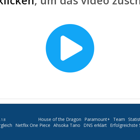
klicken
, um das video zusc
House of the Dragon
Paramount+
Team
Statis
.1.8
gleich
Netflix One Piece
Ahsoka Tano
DNS erklärt
Erfolgreichste 