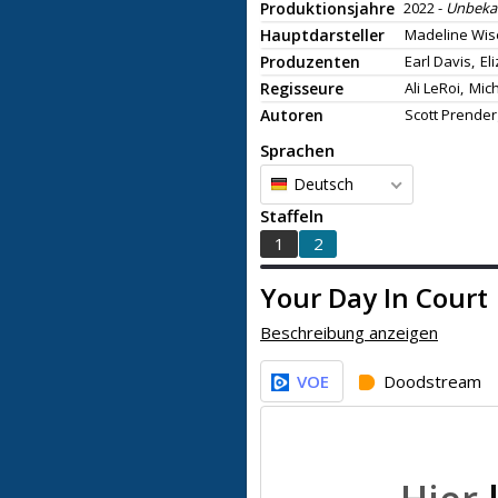
Produktionsjahre
2022 -
Unbeka
Hauptdarsteller
Madeline Wis
Produzenten
Earl Davis,
El
Regisseure
Ali LeRoi,
Mich
Autoren
Scott Prender
Sprachen
Deutsch
Staffeln
1
2
Your Day In Court
Beschreibung anzeigen
VOE
Doodstream