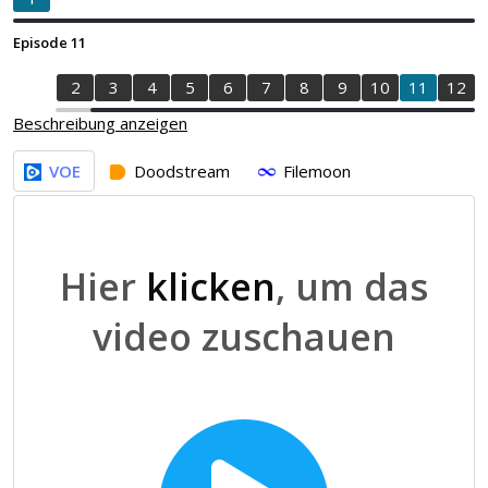
Episode 11
1
2
3
4
5
6
7
8
9
10
11
12
Beschreibung anzeigen
VOE
Doodstream
Filemoon
Hier
klicken
, um das
video zuschauen