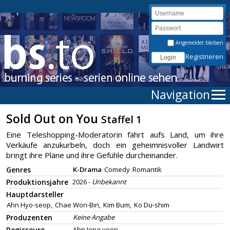
Angemeldet bleiben
Registrieren
Navigation
Sold Out on You
Staffel 1
Eine Teleshopping-Moderatorin fährt aufs Land, um ihre
Verkäufe anzukurbeln, doch ein geheimnisvoller Landwirt
bringt ihre Pläne und ihre Gefühle durcheinander.
Genres
K-Drama
Comedy
Romantik
Produktionsjahre
2026 -
Unbekannt
Hauptdarsteller
Ahn Hyo-seop,
Chae Won-Bin,
Kim Bum,
Ko Du-shim
Produzenten
Keine Angabe
Regisseure
Ahn Jong-yeon