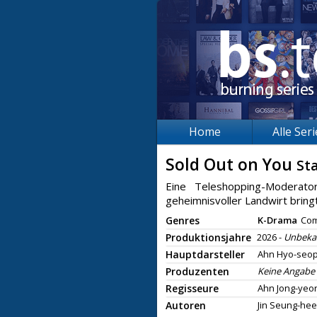
Home
Alle Ser
Sold Out on You
Sta
Eine Teleshopping-Moderato
geheimnisvoller Landwirt bringt
Genres
K-Drama
Co
Produktionsjahre
2026 -
Unbeka
Hauptdarsteller
Ahn Hyo-seop
Produzenten
Keine Angabe
Regisseure
Ahn Jong-yeo
Autoren
Jin Seung-hee