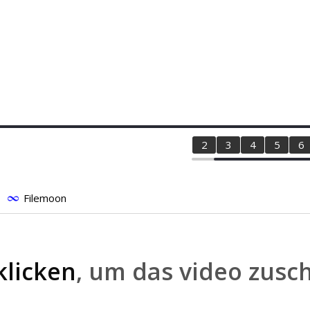
1
2
3
4
5
6
Filemoon
klicken
, um das video zusc