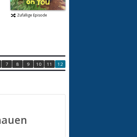
Zufällige Episode
7
8
9
10
11
12
hauen