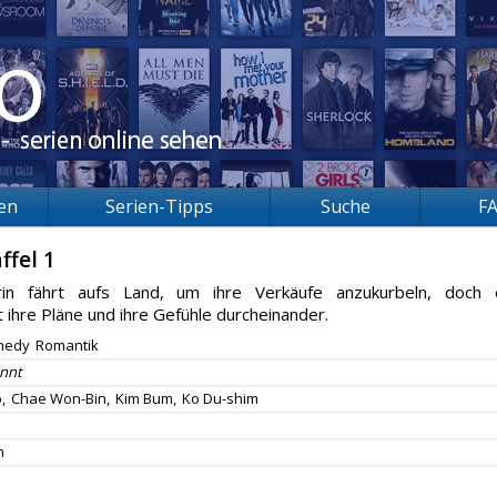
ien
Serien-Tipps
Suche
F
ffel 1
rin fährt aufs Land, um ihre Verkäufe anzukurbeln, doch 
 ihre Pläne und ihre Gefühle durcheinander.
medy
Romantik
nnt
,
Chae Won-Bin,
Kim Bum,
Ko Du-shim
n