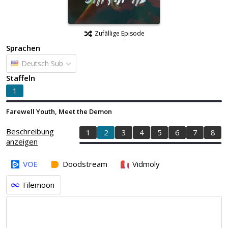
Zufällige Episode
Sprachen
Deutsch Sub
Staffeln
1
Farewell Youth, Meet the Demon
Beschreibung
1
2
3
4
5
6
7
8
anzeigen
VOE
Doodstream
Vidmoly
Filemoon