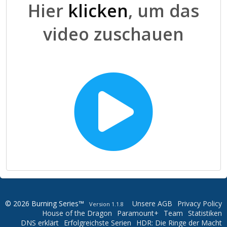
Hier
klicken
, um das
video zuschauen
© 2026 Burning Series™
Unsere AGB
Privacy Policy
Version 1.1.8
House of the Dragon
Paramount+
Team
Statistiken
DNS erklärt
Erfolgreichste Serien
HDR: Die Ringe der Macht