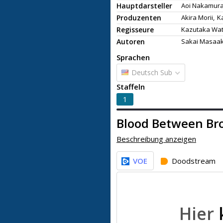
Hauptdarsteller
Aoi Nakamura
Produzenten
Akira Morii,
K
Regisseure
Kazutaka Wa
Autoren
Sakai Masaak
Sprachen
Deutsch Sub
Staffeln
1
Blood Between Br
Beschreibung anzeigen
VOE
Doodstream
Hier