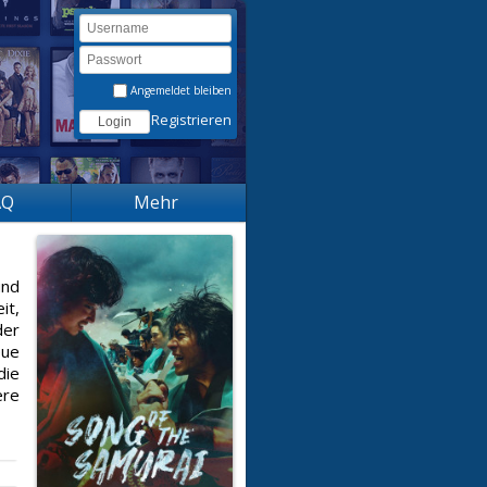
Angemeldet bleiben
Registrieren
AQ
Mehr
und
it,
der
eue
die
ere