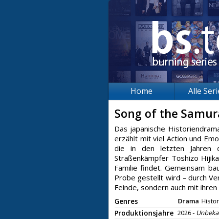
Home
Alle Ser
Song of the Samur
Das japanische Historiendram
erzählt mit viel Action und Em
die in den letzten Jahren 
Straßenkämpfer Toshizo Hijik
Familie findet. Gemeinsam bau
Probe gestellt wird – durch Ve
Feinde, sondern auch mit ihren
Genres
Drama
Histo
Produktionsjahre
2026 -
Unbeka