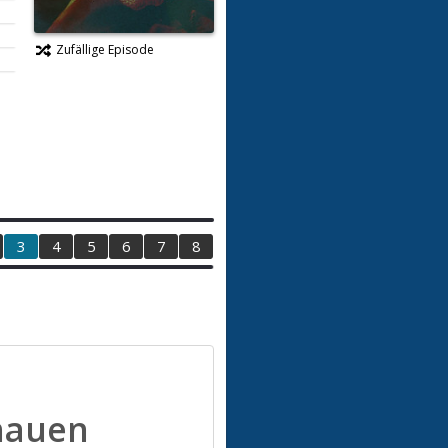
Zufällige Episode
3
4
5
6
7
8
hauen