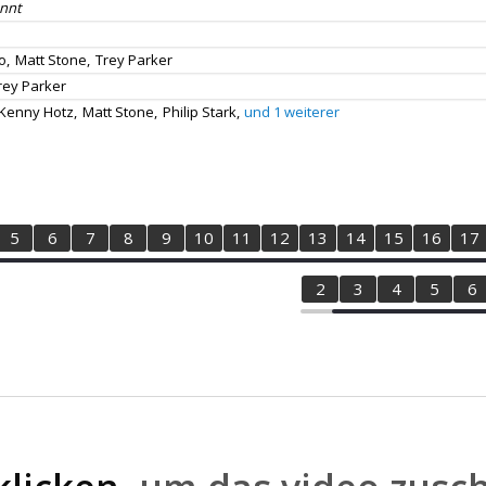
nnt
o,
Matt Stone,
Trey Parker
rey Parker
Kenny Hotz,
Matt Stone,
Philip Stark,
und 1 weiterer
5
6
7
8
9
10
11
12
13
14
15
16
17
1
2
3
4
5
6