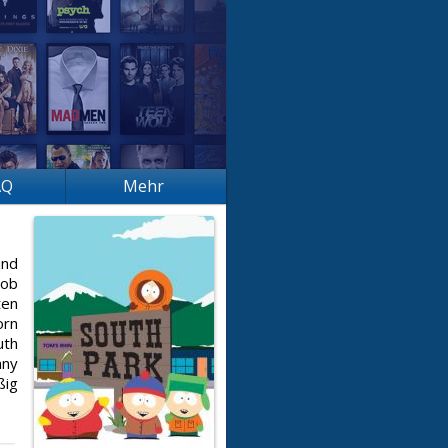
AQ
Mehr
und
 ob
ten
orn
uth
nny
ßig