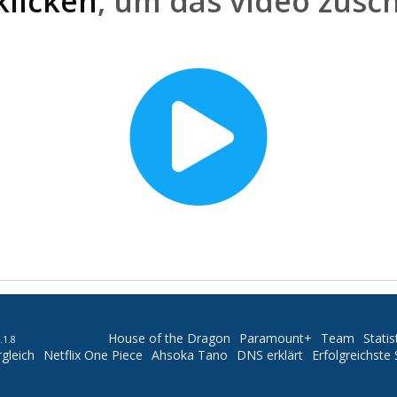
klicken
, um das video zusc
House of the Dragon
Paramount+
Team
Statis
.1.8
gleich
Netflix One Piece
Ahsoka Tano
DNS erklärt
Erfolgreichste 