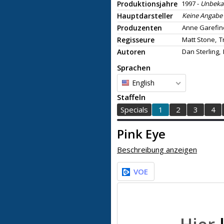
Produktionsjahre
1997 -
Unbeka
Hauptdarsteller
Keine Angabe
Produzenten
Anne Garefin
Regisseure
Matt Stone,
T
Autoren
Dan Sterling,
Sprachen
English
Staffeln
Specials
1
2
3
4
Pink Eye
Beschreibung anzeigen
VOE