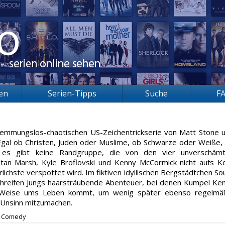
ien
Serien-Tipps
Suche
F
hemmungslos-chaotischen US-Zeichentrickserie von Matt Stone 
: Egal ob Christen, Juden oder Muslime, ob Schwarze oder Weiße,
– es gibt keine Randgruppe, die von den vier unverschäm
Stan Marsh, Kyle Broflovski und Kenny McCormick nicht aufs K
chste verspottet wird. Im fiktiven idyllischen Bergstädtchen So
rühreifen Jungs haarsträubende Abenteuer, bei denen Kumpel Ke
e Weise ums Leben kommt, um wenig später ebenso regelmä
m Unsinn mitzumachen.
Comedy