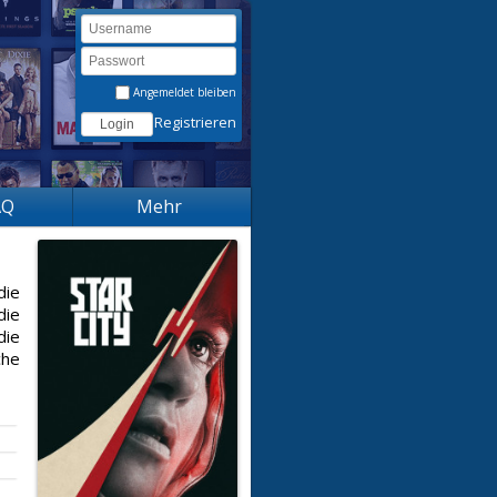
Angemeldet bleiben
Registrieren
AQ
Mehr
die
die
die
che