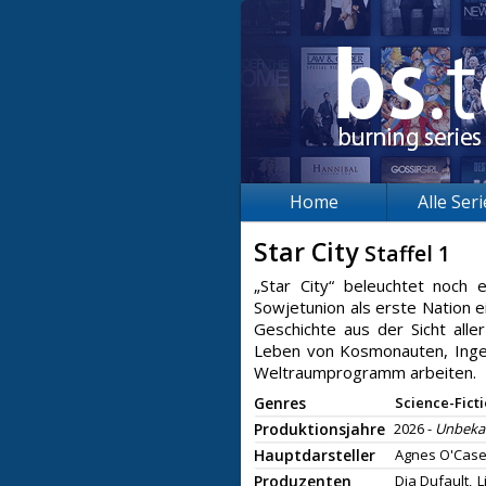
Home
Alle Ser
Star City
Staffel 1
„Star City“ beleuchtet noch
Sowjetunion als erste Nation 
Geschichte aus der Sicht alle
Leben von Kosmonauten, Ingen
Weltraumprogramm arbeiten.
Genres
Science-Fict
Produktionsjahre
2026 -
Unbeka
Hauptdarsteller
Agnes O'Case
Produzenten
Dia Dufault,
L