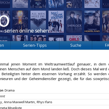
ien
Serien-Tipps
Suche
F
 einmal jenen Moment im Weltraumwettlauf genauer, in dem 
einen Menschen auf dem Mond landen ließ. Doch dieses Mal wird 
r Beteiligten hinter dem eisernen Vorhang erzählt. So werden 
ieuren und der Geheimdienstler gezeigt, die für das sowjetis
ion
Drama
nnt
y,
Anna Maxwell Martin,
Rhys Ifans
ineta Miseikyte