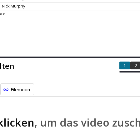
,
Nick Murphy
ore
lten
1
2
Filemoon
klicken
, um das video zusc