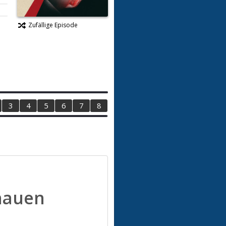
Zufällige Episode
3
4
5
6
7
8
hauen