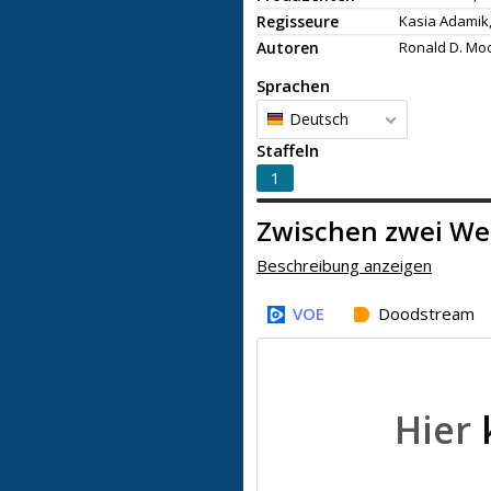
Regisseure
Kasia Adamik
Autoren
Ronald D. Mo
Sprachen
Deutsch
Staffeln
1
Zwischen zwei We
Beschreibung anzeigen
VOE
Doodstream
Hier