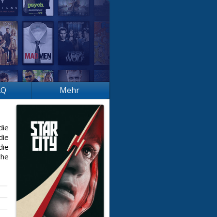
AQ
Mehr
die
die
die
che