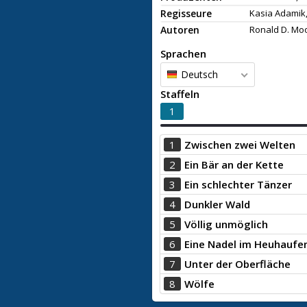
Regisseure
Kasia Adamik
Autoren
Ronald D. Mo
Sprachen
Deutsch
Staffeln
1
1
Zwischen zwei Welten
2
Ein Bär an der Kette
3
Ein schlechter Tänzer
4
Dunkler Wald
5
Völlig unmöglich
6
Eine Nadel im Heuhaufe
7
Unter der Oberfläche
8
Wölfe