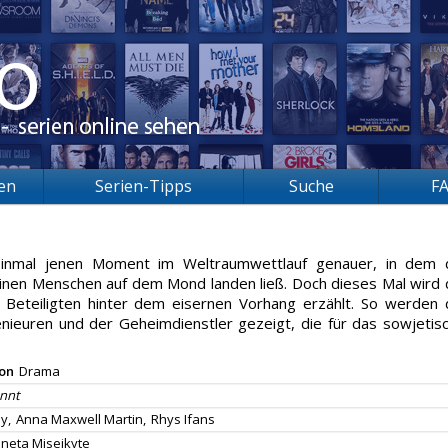
ien
Serien-Tipps
Suche
F
 einmal jenen Moment im Weltraumwettlauf genauer, in dem 
einen Menschen auf dem Mond landen ließ. Doch dieses Mal wird 
r Beteiligten hinter dem eisernen Vorhang erzählt. So werden 
ieuren und der Geheimdienstler gezeigt, die für das sowjetis
ion
Drama
nnt
y,
Anna Maxwell Martin,
Rhys Ifans
ineta Miseikyte