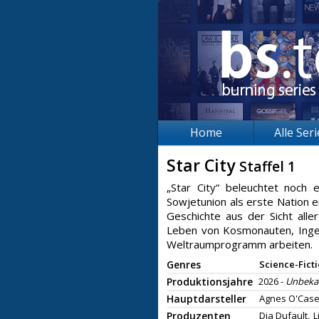
Home
Alle Ser
Star City
Staffel 1
„Star City“ beleuchtet noch
Sowjetunion als erste Nation 
Geschichte aus der Sicht alle
Leben von Kosmonauten, Ingen
Weltraumprogramm arbeiten.
Genres
Science-Fict
Produktionsjahre
2026 -
Unbeka
Hauptdarsteller
Agnes O'Case
Produzenten
Dia Dufault,
L