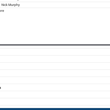
,
Nick Murphy
ore
n