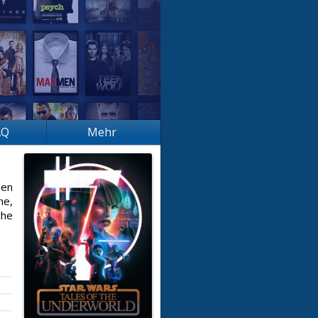
AQ
Mehr
nen
ne,
che