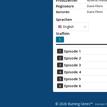
Produzenten
Athena Yvette 
Regisseure
Dave Filoni
Autoren
Dave Filoni
Sprachen
English
Staffeln
1
1
Episode 1
2
Episode 2
3
Episode 3
4
Episode 4
5
Episode 5
6
Episode 6
© 2026 Burning Series™
Version 1