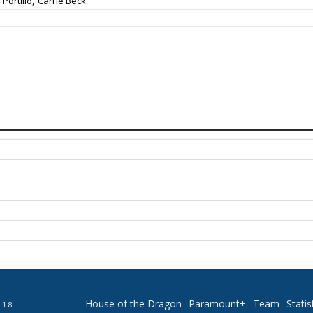
Portillo,
Carrie Beck
House of the Dragon
Paramount+
Team
Statis
.1.8