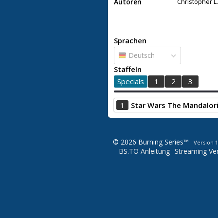
Autoren
Christopher L.
Sprachen
Deutsch
Staffeln
Specials
1
2
3
1
Star Wars The Mandalori
© 2026 Burning Series™
Version 1
BS.TO Anleitung
Streaming Ver