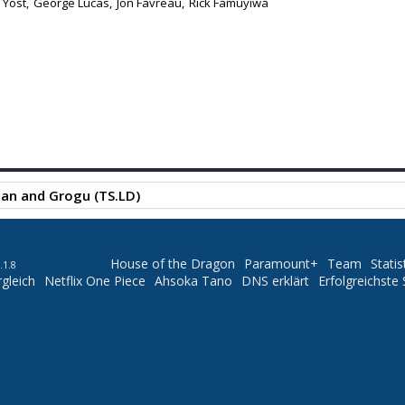
 Yost,
George Lucas,
Jon Favreau,
Rick Famuyiwa
an and Grogu (TS.LD)
House of the Dragon
Paramount+
Team
Statis
.1.8
gleich
Netflix One Piece
Ahsoka Tano
DNS erklärt
Erfolgreichste 