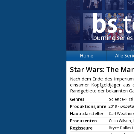
Home
Alle Ser
Star Wars: The Ma
Nach dem Ende des Imperiums 
einsamer Kopfgeldjäger aus d
Randgebiete der bekannten Gal
Genres
Science-Fict
Produktionsjahre
2019 -
Unbeka
Hauptdarsteller
Carl Weathers
Produzenten
Colin Wilson,
Regisseure
Bryce Dallas 