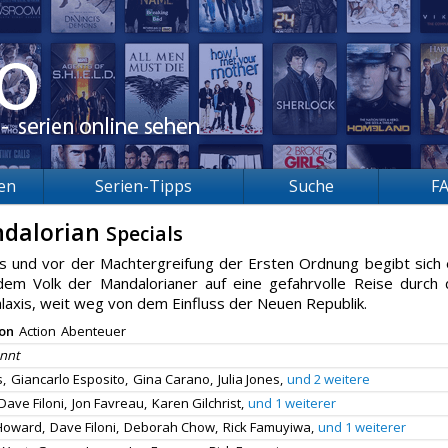
ien
Serien-Tipps
Suche
F
ndalorian
Specials
und vor der Machtergreifung der Ersten Ordnung begibt sich 
em Volk der Mandalorianer auf eine gefahrvolle Reise durch 
axis, weit weg von dem Einfluss der Neuen Republik.
ion
Action
Abenteuer
nnt
,
Giancarlo Esposito,
Gina Carano,
Julia Jones,
und 2 weitere
Dave Filoni,
Jon Favreau,
Karen Gilchrist,
und 1 weiterer
Howard,
Dave Filoni,
Deborah Chow,
Rick Famuyiwa,
und 1 weiterer