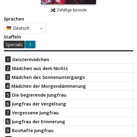
Zufällige Episode
Sprachen
Deutsch
Staffeln
Specials
1
1
Geistermädchen
2
Mädchen aus dem Nichts
3
Mädchen des Sonnenuntergangs
4
Mädchen der Morgendämmerung
5
Die begierende Jungfrau
6
Jungfrau der Vergeltung
7
Vergessene Jungfrau
8
Jungfrau der Erinnerung
9
Boshafte Jungfrau