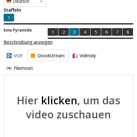
Deutsch
Staffeln
1
Eine Pyramide
1
2
3
4
5
6
7
8
Beschreibung anzeigen
VOE
Doodstream
Vidmoly
Filemoon
Hier
klicken
, um das
video zuschauen