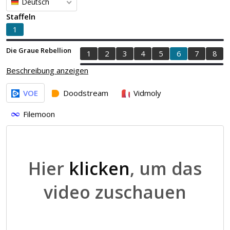
Deutsch
Staffeln
1
Die Graue Rebellion
1
2
3
4
5
6
7
8
Beschreibung anzeigen
VOE
Doodstream
Vidmoly
Filemoon
Hier
klicken
, um das
video zuschauen