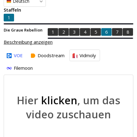
Deutsch
Staffeln
1
Die Graue Rebellion
1
2
3
4
5
6
7
8
Beschreibung anzeigen
VOE
Doodstream
Vidmoly
Filemoon
Hier
klicken
, um das
video zuschauen