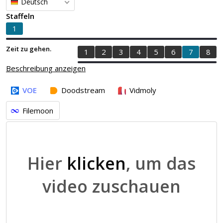
Deutsch
Staffeln
1
Zeit zu gehen.
1
2
3
4
5
6
7
8
Beschreibung anzeigen
VOE
Doodstream
Vidmoly
Filemoon
Hier
klicken
, um das
video zuschauen