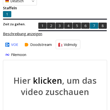
Deutsch
Staffeln
1
Zeit zu gehen.
1
2
3
4
5
6
7
8
Beschreibung anzeigen
VOE
Doodstream
Vidmoly
Filemoon
Hier
klicken
, um das
video zuschauen