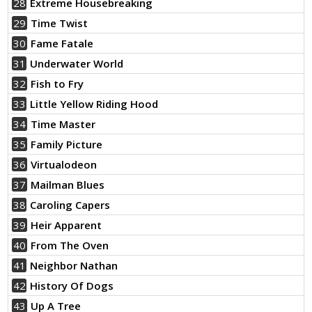
28
Extreme Housebreaking
29
Time Twist
30
Fame Fatale
31
Underwater World
32
Fish to Fry
33
Little Yellow Riding Hood
34
Time Master
35
Family Picture
36
Virtualodeon
37
Mailman Blues
38
Caroling Capers
39
Heir Apparent
40
From The Oven
41
Neighbor Nathan
42
History Of Dogs
43
Up A Tree