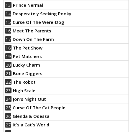
13
Prince Nermal
14
Desperately Seeking Pooky
15
Curse Of The Were-Dog
16
Meet The Parents
17
Down On The Farm
18
The Pet Show
19
Pet Matchers
20
Lucky Charm
21
Bone Diggers
22
The Robot
23
High Scale
24
Jon's Night Out
25
Curse Of The Cat People
26
Glenda & Odessa
27
It's a Cat's World