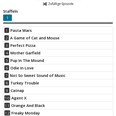
Zufällige Episode
Staffeln
1
1
Pasta Wars
2
A Game of Cat and Mouse
3
Perfect Pizza
4
Mother Garfield
5
Pup In The Mound
6
Odie In Love
7
Not So Sweet Sound of Music
8
Turkey Trouble
9
Catnap
10
Agent X
11
Orange And Black
12
Freaky Monday