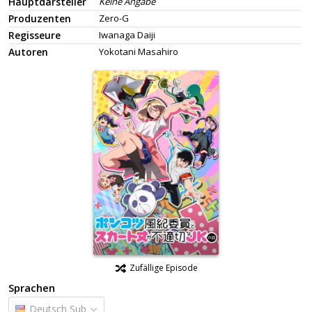
Hauptdarsteller
Keine Angabe
Produzenten
Zero-G
Regisseure
Iwanaga Daiji
Autoren
Yokotani Masahiro
Zufällige Episode
Sprachen
Deutsch Sub