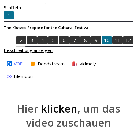
Staffeln
1
The Klutzes Prepare for the Cultural Festival
1
2
3
4
5
6
7
8
9
10
11
12
Beschreibung anzeigen
VOE
Doodstream
Vidmoly
Filemoon
Hier
klicken
, um das
video zuschauen