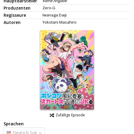
Hauptdarsteller
Keine Angabe
Produzenten
Zero-G
Regisseure
Iwanaga Daiji
Autoren
Yokotani Masahiro
Zufällige Episode
Sprachen
Deutsch Sub