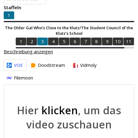
Staffeln
1
The Older Gal Who's Close to the Klutz/The Student Council of the
Klutz's School
1
2
3
4
5
6
7
8
9
10
11
Beschreibung anzeigen
VOE
Doodstream
Vidmoly
Filemoon
Hier
klicken
, um das
video zuschauen